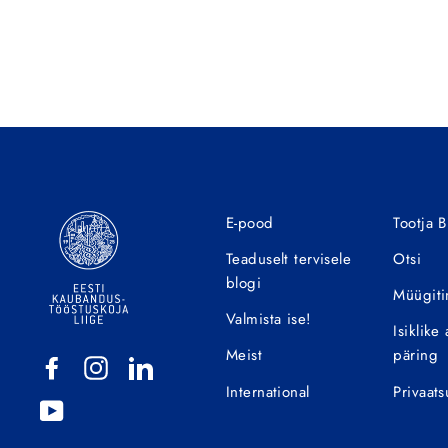
E-pood
Tootja 
Teaduselt tervisele
Otsi
blogi
Müügit
Valmista ise!
Isiklik
Meist
päring
Facebook
Instagram
LinkedIn
International
Privaats
YouTube