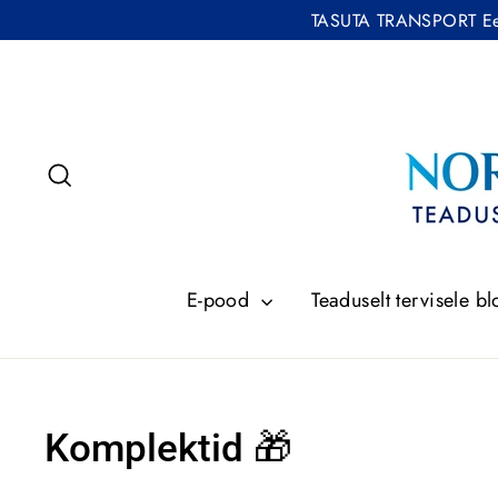
Liigu
TASUTA TRANSPORT Eesti
toodete
juurde
Otsing
E-pood
Teaduselt tervisele bl
Komplektid 🎁